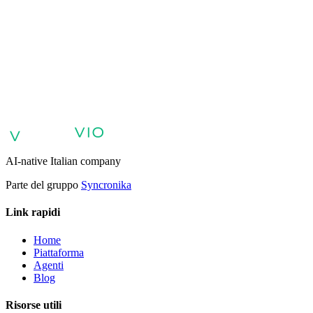
Agenti AI per il supporto clienti
Agenti AI per vendite e
qualificazione lead
Agenti AI per assistenza interna e knowledge
base
Agenti vocali e voicebot AI
Retail: commercio e assistenza
clienti con AI
Sanità: esperienza digitale del paziente
Agenti AI per
servizi professionali
Finance: esperienza clienti con Agente
AI
Pubblica amministrazione: servizi con Agente AI
Energia e Servizi
Pubblici: Agenti AI per assistenza clienti
AI Automation per
Aziende
Agenti AI Aziendali
AI-native Italian company
Parte del gruppo
Syncronika
Link rapidi
Home
Piattaforma
Agenti
Blog
Risorse utili