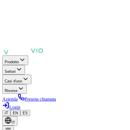
Prodotto
Settori
Casi d'uso
Risorse
Azienda
Prenota chiamata
Login
IT
EN
ES
IT