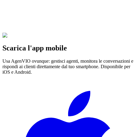
agency
Offri agenti AI conversazionali con il tuo brand: piattaforma e team
AgenVIO dietro il delivery, margini sul servizio ricorrente—senza
sviluppare tutto da zero.
Scopri di più
Scarica l'app mobile
Usa AgenVIO ovunque: gestisci agenti, monitora le conversazioni e
rispondi ai clienti direttamente dal tuo smartphone. Disponibile per
iOS e Android.