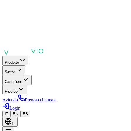
Prodotto
Settori
Casi d'uso
Risorse
Azienda
Prenota chiamata
Login
IT
EN
ES
IT