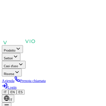
Prodotto
Settori
Casi d'uso
Risorse
Azienda
Prenota chiamata
Login
IT
EN
ES
IT