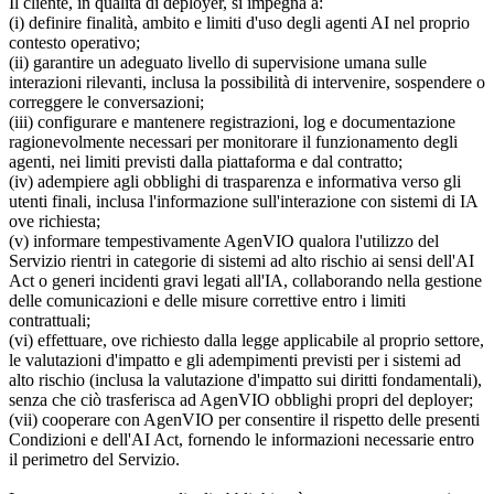
Il cliente, in qualità di deployer, si impegna a:
(i) definire finalità, ambito e limiti d'uso degli agenti AI nel proprio
contesto operativo;
(ii) garantire un adeguato livello di supervisione umana sulle
interazioni rilevanti, inclusa la possibilità di intervenire, sospendere o
correggere le conversazioni;
(iii) configurare e mantenere registrazioni, log e documentazione
ragionevolmente necessari per monitorare il funzionamento degli
agenti, nei limiti previsti dalla piattaforma e dal contratto;
(iv) adempiere agli obblighi di trasparenza e informativa verso gli
utenti finali, inclusa l'informazione sull'interazione con sistemi di IA
ove richiesta;
(v) informare tempestivamente AgenVIO qualora l'utilizzo del
Servizio rientri in categorie di sistemi ad alto rischio ai sensi dell'AI
Act o generi incidenti gravi legati all'IA, collaborando nella gestione
delle comunicazioni e delle misure correttive entro i limiti
contrattuali;
(vi) effettuare, ove richiesto dalla legge applicabile al proprio settore,
le valutazioni d'impatto e gli adempimenti previsti per i sistemi ad
alto rischio (inclusa la valutazione d'impatto sui diritti fondamentali),
senza che ciò trasferisca ad AgenVIO obblighi propri del deployer;
(vii) cooperare con AgenVIO per consentire il rispetto delle presenti
Condizioni e dell'AI Act, fornendo le informazioni necessarie entro
il perimetro del Servizio.