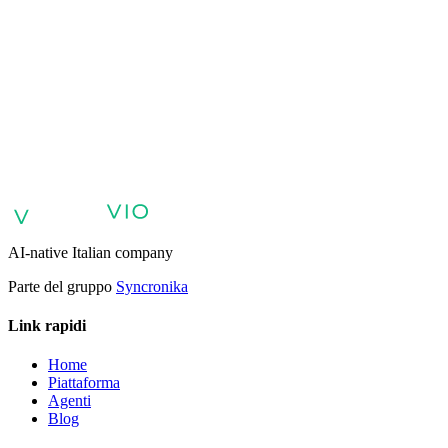
Agenti AI per il supporto clienti
Agenti AI per vendite e
qualificazione lead
Agenti AI per assistenza interna e knowledge
base
Agenti vocali e voicebot AI
Retail: commercio e assistenza
clienti con AI
Sanità: esperienza digitale del paziente
Agenti AI per
servizi professionali
Finance: esperienza clienti con Agente
AI
Pubblica amministrazione: servizi con Agente AI
Energia e Servizi
Pubblici: Agenti AI per assistenza clienti
AI Automation per
Aziende
Agenti AI Aziendali
AI-native Italian company
Parte del gruppo
Syncronika
Link rapidi
Home
Piattaforma
Agenti
Blog