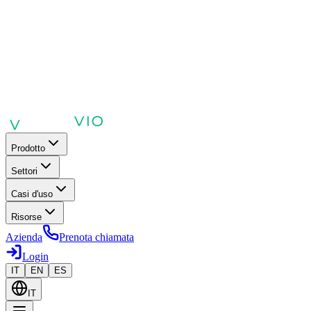
Prodotto
Settori
Casi d'uso
Risorse
Azienda
Prenota chiamata
Login
IT
EN
ES
IT