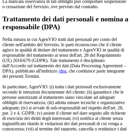
La mancata osservanza di tali obblighi può comportare sospensione
o cessazione del Servizio, ove previsto dal contratto.
Trattamento dei dati personali e nomina a
responsabile (DPA)
Nella misura in cui AgenVIO tratti dati personali per conto del
cliente nell'ambito del Servizio, le parti riconoscono che il cliente
agisce in qualità di titolare del trattamento e AgenVIO in qualità di
responsabile del trattamento ai sensi dell'art. 28 del Regolamento
(UE) 2016/679 (GDPR). Tale trattamento è disciplinato
dall'Accordo sul trattamento dei dati (Data Processing Agreement –
DPA), pubblicato all'indirizzo
/dpa
, che costituisce parte integrante
dei presenti Termini.
In particolare, AgenVIO: (i) tratta i dati personali esclusivamente
secondo le istruzioni documentate del cliente; (ii) garantisce che le
persone autorizzate al trattamento siano vincolate ad adeguati
obblighi di riservatezza; (iii) adotta misure tecniche e organizzative
adeguate; (iv) si avvale di sub-responsabili nel rispetto dell'art. 28,
par. 2 e 4, GDPR; (v) assiste il cliente nel dare seguito alle richieste
di esercizio dei diritti degli interessati; (vi) notifica al cliente senza
ingiustificato ritardo le violazioni dei dati personali di cui venga a
conoscenza; (vii) al termine del rapporto, cancella o restituisce i dati