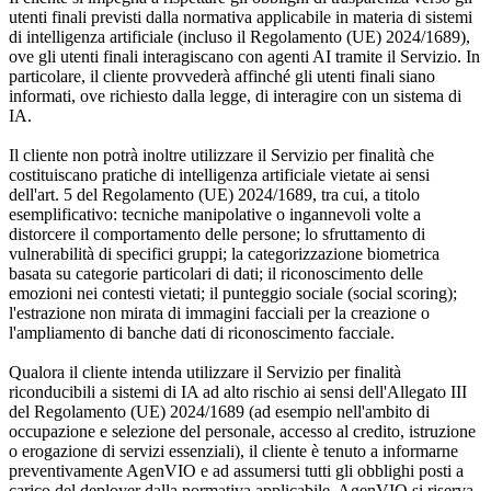
utenti finali previsti dalla normativa applicabile in materia di sistemi
di intelligenza artificiale (incluso il Regolamento (UE) 2024/1689),
ove gli utenti finali interagiscano con agenti AI tramite il Servizio. In
particolare, il cliente provvederà affinché gli utenti finali siano
informati, ove richiesto dalla legge, di interagire con un sistema di
IA.
Il cliente non potrà inoltre utilizzare il Servizio per finalità che
costituiscano pratiche di intelligenza artificiale vietate ai sensi
dell'art. 5 del Regolamento (UE) 2024/1689, tra cui, a titolo
esemplificativo: tecniche manipolative o ingannevoli volte a
distorcere il comportamento delle persone; lo sfruttamento di
vulnerabilità di specifici gruppi; la categorizzazione biometrica
basata su categorie particolari di dati; il riconoscimento delle
emozioni nei contesti vietati; il punteggio sociale (social scoring);
l'estrazione non mirata di immagini facciali per la creazione o
l'ampliamento di banche dati di riconoscimento facciale.
Qualora il cliente intenda utilizzare il Servizio per finalità
riconducibili a sistemi di IA ad alto rischio ai sensi dell'Allegato III
del Regolamento (UE) 2024/1689 (ad esempio nell'ambito di
occupazione e selezione del personale, accesso al credito, istruzione
o erogazione di servizi essenziali), il cliente è tenuto a informarne
preventivamente AgenVIO e ad assumersi tutti gli obblighi posti a
carico del deployer dalla normativa applicabile. AgenVIO si riserva