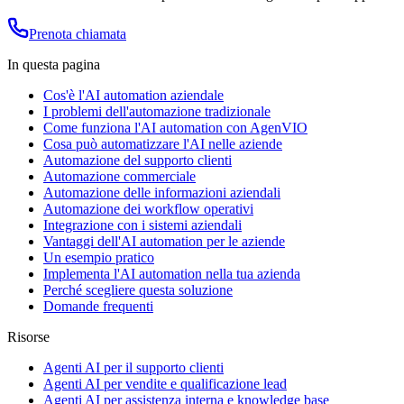
Prenota chiamata
In questa pagina
Cos'è l'AI automation aziendale
I problemi dell'automazione tradizionale
Come funziona l'AI automation con AgenVIO
Cosa può automatizzare l'AI nelle aziende
Automazione del supporto clienti
Automazione commerciale
Automazione delle informazioni aziendali
Automazione dei workflow operativi
Integrazione con i sistemi aziendali
Vantaggi dell'AI automation per le aziende
Un esempio pratico
Implementa l'AI automation nella tua azienda
Perché scegliere questa soluzione
Domande frequenti
Risorse
Agenti AI per il supporto clienti
Agenti AI per vendite e qualificazione lead
Agenti AI per assistenza interna e knowledge base