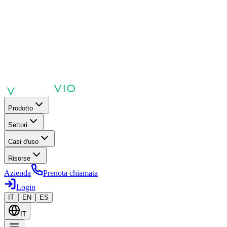
Prodotto
Settori
Casi d'uso
Risorse
Azienda
Prenota chiamata
Login
IT
EN
ES
IT