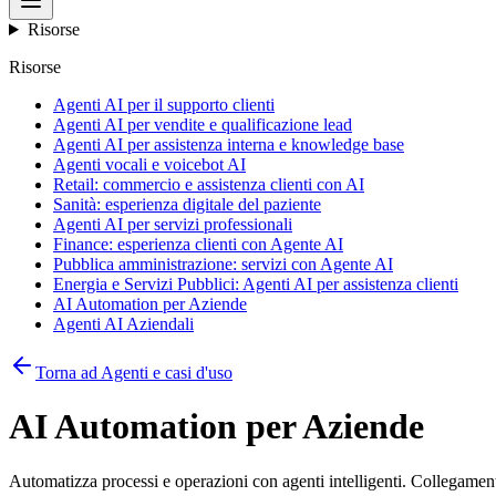
Risorse
Risorse
Agenti AI per il supporto clienti
Agenti AI per vendite e qualificazione lead
Agenti AI per assistenza interna e knowledge base
Agenti vocali e voicebot AI
Retail: commercio e assistenza clienti con AI
Sanità: esperienza digitale del paziente
Agenti AI per servizi professionali
Finance: esperienza clienti con Agente AI
Pubblica amministrazione: servizi con Agente AI
Energia e Servizi Pubblici: Agenti AI per assistenza clienti
AI Automation per Aziende
Agenti AI Aziendali
Torna ad Agenti e casi d'uso
AI Automation per Aziende
Automatizza processi e operazioni con agenti intelligenti. Collegamento 