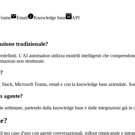
Teams
Email
Knowledge base
API
azione tradizionale?
edefiniti. L'AI automation utilizza modelli intelligenti che comprendono 
rmazioni non strutturate.
i?
Slack, Microsoft Teams, email e con la knowledge base aziendale. Sono 
n agente?
n settimane, partendo dalla knowledge base e dalle integrazioni già in us
ne?
 tuo caso d'uso con agenti conversazionali, rollout omnicanale e integr