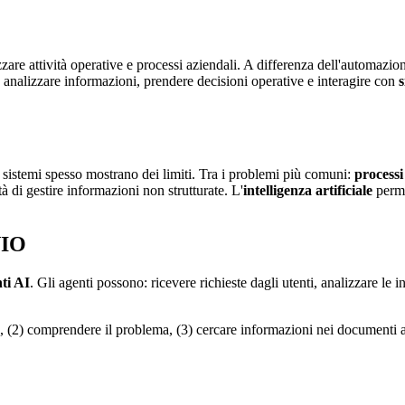
are attività operative e processi aziendali. A differenza dell'automazion
, analizzare informazioni, prendere decisioni operative e interagire con
s
sistemi spesso mostrano dei limiti. Tra i problemi più comuni:
processi
tà di gestire informazioni non strutturate. L'
intelligenza artificiale
perme
VIO
ti AI
. Gli agenti possono: ricevere richieste dagli utenti, analizzare le
 (2) comprendere il problema, (3) cercare informazioni nei documenti azie