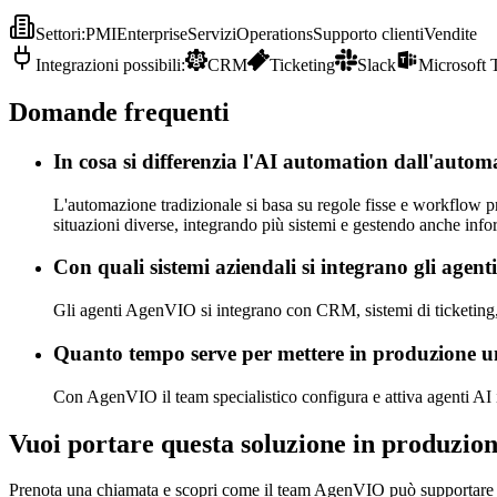
Settori
:
PMI
Enterprise
Servizi
Operations
Supporto clienti
Vendite
Integrazioni possibili
:
CRM
Ticketing
Slack
Microsoft 
Domande frequenti
In cosa si differenzia l'AI automation dall'autom
L'automazione tradizionale si basa su regole fisse e workflow pr
situazioni diverse, integrando più sistemi e gestendo anche info
Con quali sistemi aziendali si integrano gli agent
Gli agenti AgenVIO si integrano con CRM, sistemi di ticketing, 
Quanto tempo serve per mettere in produzione u
Con AgenVIO il team specialistico configura e attiva agenti AI i
Vuoi portare questa soluzione in produzio
Prenota una chiamata e scopri come il team AgenVIO può supportare il