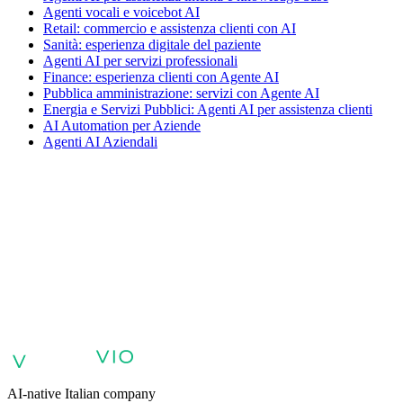
Agenti vocali e voicebot AI
Retail: commercio e assistenza clienti con AI
Sanità: esperienza digitale del paziente
Agenti AI per servizi professionali
Finance: esperienza clienti con Agente AI
Pubblica amministrazione: servizi con Agente AI
Energia e Servizi Pubblici: Agenti AI per assistenza clienti
AI Automation per Aziende
Agenti AI Aziendali
VIO
Agenti AI per il supporto clienti
Agenti AI per vendite e qualificazio
esperienza digitale del paziente
Agenti AI per servizi professionali
Fi
clienti
AI Automation per Aziende
Agenti AI Aziendali
AI-native Italian company