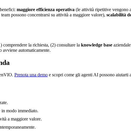
 benefici:
maggiore efficienza operativa
(le attività ripetitive vengono
 team possono concentrarsi su attività a maggiore valore),
scalabilità d
1) comprendere la richiesta, (2) consultare la
knowledge base
aziendale,
so avviene automaticamente.
enda
genVIO.
Prenota una demo
e scopri come gli agenti AI possono aiutarti a
zate.
ste in modo immediato.
ività a maggiore valore.
contemporaneamente.