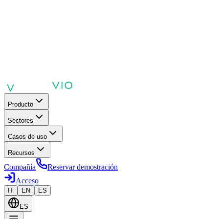
Producto
Sectores
Casos de uso
Recursos
Compañía
Reservar demostración
Acceso
IT
EN
ES
ES