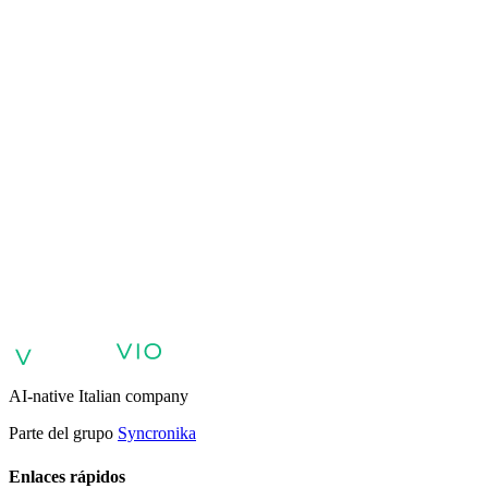
VIO
VIO
Agentes de IA para atención al cliente
Agentes de IA para ventas y
calificación de clientes potenciales
Agentes de IA para soporte
interno y base de conocimientos
Agentes de voz y voicebots con
IA
Retail: comercio y atención al cliente con IA
Atención sanitaria:
experiencia digital del paciente
Agentes de IA para servicios
profesionales
Finanzas: experiencia del cliente con AI Agent
Sector
público: servicios con AI Agent
Energía y servicios públicos: agentes
de IA para atención al cliente
Automatización de IA para
empresas
Agentes de IA empresarial
AI-native Italian company
Parte del grupo
Syncronika
Enlaces rápidos