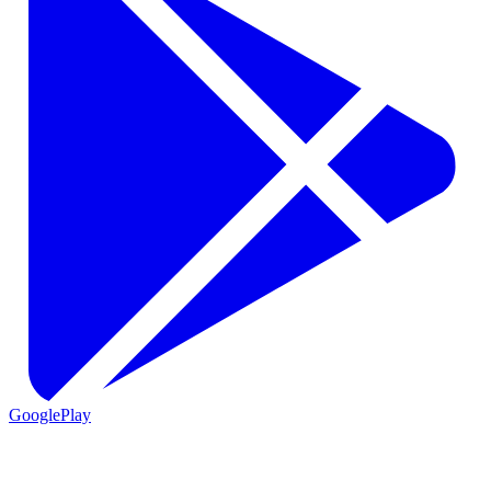
GooglePlay