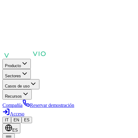
Producto
Sectores
Casos de uso
Recursos
Compañía
Reservar demostración
Acceso
IT
EN
ES
ES