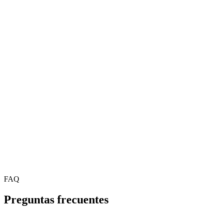
REST, webhooks y conectores hacia herramientas ya usadas en
operaciones.
Observabilidad
Panel de ejecuciones, errores y tiempos de ciclo para mejorar
procesos.
Agentes IA para finanzas y seguros
Agentes IA para sector público y servicios
FAQ
Preguntas frecuentes