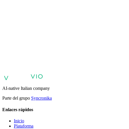
VIO
Agentes de IA para atención al cliente
Agentes de IA para ventas y
calificación de clientes potenciales
Agentes de IA para soporte
interno y base de conocimientos
Agentes de voz y voicebots con
IA
Retail: comercio y atención al cliente con IA
Atención sanitaria:
experiencia digital del paciente
Agentes de IA para servicios
profesionales
Finanzas: experiencia del cliente con AI Agent
Sector
público: servicios con AI Agent
Energía y servicios públicos: agentes
de IA para atención al cliente
Automatización de IA para
empresas
Agentes de IA empresarial
AI-native Italian company
Parte del grupo
Syncronika
Enlaces rápidos
Inicio
Plataforma