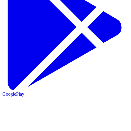
GooglePlay
VIO