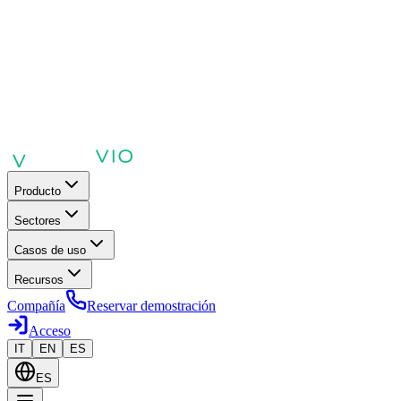
Producto
Sectores
Casos de uso
Recursos
Compañía
Reservar demostración
Acceso
IT
EN
ES
ES