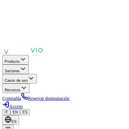
Producto
Sectores
Casos de uso
Recursos
Compañía
Reservar demostración
Acceso
IT
EN
ES
ES