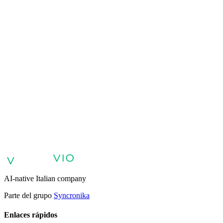
VIO
VIO
Agentes de IA para atención al cliente
Agentes de IA para ventas y
calificación de clientes potenciales
Agentes de IA para soporte
interno y base de conocimientos
Agentes de voz y voicebots con
IA
Retail: comercio y atención al cliente con IA
Atención sanitaria:
experiencia digital del paciente
Agentes de IA para servicios
profesionales
Finanzas: experiencia del cliente con AI Agent
Sector
público: servicios con AI Agent
Energía y servicios públicos: agentes
de IA para atención al cliente
Automatización de IA para
empresas
Agentes de IA empresarial
AI-native Italian company
Parte del grupo
Syncronika
Enlaces rápidos