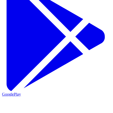
GooglePlay