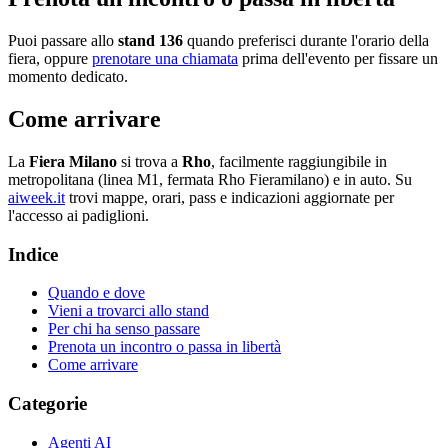
Puoi passare allo
stand 136
quando preferisci durante l'orario della
fiera, oppure
prenotare una chiamata
prima dell'evento per fissare un
momento dedicato.
Come arrivare
La
Fiera Milano
si trova a
Rho
, facilmente raggiungibile in
metropolitana (linea M1, fermata Rho Fieramilano) e in auto. Su
aiweek.it
trovi mappe, orari, pass e indicazioni aggiornate per
l'accesso ai padiglioni.
Indice
Quando e dove
Vieni a trovarci allo stand
Per chi ha senso passare
Prenota un incontro o passa in libertà
Come arrivare
Categorie
Agenti AI