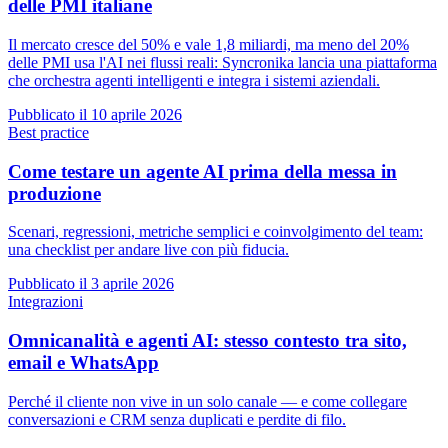
delle PMI italiane
Il mercato cresce del 50% e vale 1,8 miliardi, ma meno del 20%
delle PMI usa l'AI nei flussi reali: Syncronika lancia una piattaforma
che orchestra agenti intelligenti e integra i sistemi aziendali.
Pubblicato il
10 aprile 2026
Best practice
Come testare un agente AI prima della messa in
produzione
Scenari, regressioni, metriche semplici e coinvolgimento del team:
una checklist per andare live con più fiducia.
Pubblicato il
3 aprile 2026
Integrazioni
Omnicanalità e agenti AI: stesso contesto tra sito,
email e WhatsApp
Perché il cliente non vive in un solo canale — e come collegare
conversazioni e CRM senza duplicati e perdite di filo.