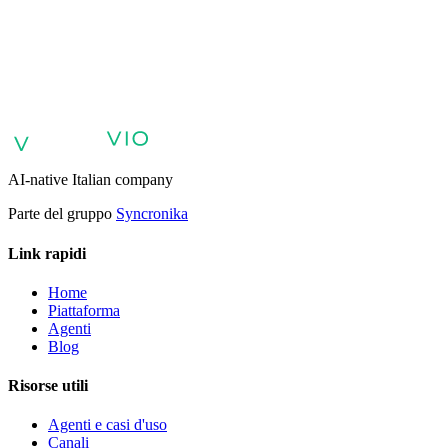
Agenti AI per il supporto clienti
Agenti AI per vendite e
qualificazione lead
Agenti AI per assistenza interna e knowledge
base
Agenti vocali e voicebot AI
Retail: commercio e assistenza
clienti con AI
Sanità: esperienza digitale del paziente
Agenti AI per
servizi professionali
Finance: esperienza clienti con Agente
AI
Pubblica amministrazione: servizi con Agente AI
Energia e Servizi
Pubblici: Agenti AI per assistenza clienti
AI Automation per
Aziende
Agenti AI Aziendali
AI-native Italian company
Parte del gruppo
Syncronika
Link rapidi
Home
Piattaforma
Agenti
Blog
Risorse utili
Agenti e casi d'uso
Canali