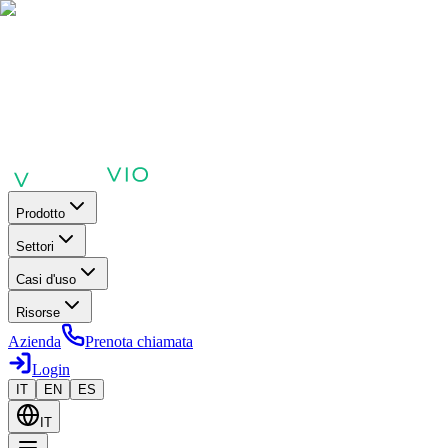
Prodotto
Settori
Casi d'uso
Risorse
Azienda
Prenota chiamata
Login
IT
EN
ES
IT