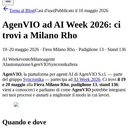
Torna al
Blog
|
Casi d'uso
|
Pubblicato il
16 maggio 2026
AgenVIO ad AI Week 2026: ci
trovi a Milano Rho
19–20 maggio 2026 · Fiera Milano Rho · Padiglione 13 · Stand 136
AI Week
evento
Milano
agenti
AI
automazione
AgenVIO
Syncronika
fiera
AgenVIO
, la piattaforma per agenti AI di AgenVIO S.r.l. — parte
del gruppo
Syncronika
— partecipa ad
AI Week 2026
. Ci trovi
il 19
e 20 maggio
alla
Fiera Milano Rho
,
padiglione 13
,
stand 136
:
vieni a conoscerci e parliamo di come
AgenVIO
potrebbe integrarsi
nei tuoi processi e aiutarti a migliorare il modo in cui lavori.
Quando e dove