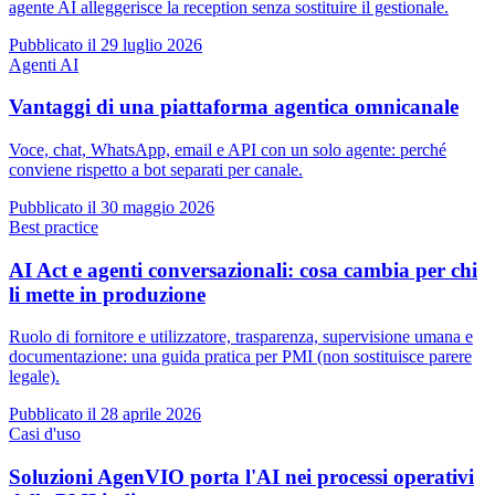
agente AI alleggerisce la reception senza sostituire il gestionale.
Pubblicato il
29 luglio 2026
Agenti AI
Vantaggi di una piattaforma agentica omnicanale
Voce, chat, WhatsApp, email e API con un solo agente: perché
conviene rispetto a bot separati per canale.
Pubblicato il
30 maggio 2026
Best practice
AI Act e agenti conversazionali: cosa cambia per chi
li mette in produzione
Ruolo di fornitore e utilizzatore, trasparenza, supervisione umana e
documentazione: una guida pratica per PMI (non sostituisce parere
legale).
Pubblicato il
28 aprile 2026
Casi d'uso
Soluzioni AgenVIO porta l'AI nei processi operativi