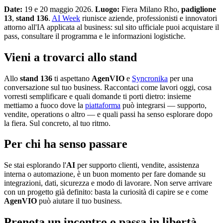
Date:
19 e 20 maggio 2026.
Luogo:
Fiera Milano Rho,
padiglione
13
,
stand 136
.
AI Week
riunisce aziende, professionisti e innovatori
attorno all'IA applicata al business: sul sito ufficiale puoi acquistare il
pass, consultare il programma e le informazioni logistiche.
Vieni a trovarci allo stand
Allo
stand 136
ti aspettano
AgenVIO
e
Syncronika
per una
conversazione sul tuo business. Raccontaci come lavori oggi, cosa
vorresti semplificare e quali domande ti porti dietro: insieme
mettiamo a fuoco dove la
piattaforma
può integrarsi — supporto,
vendite, operations o altro — e quali passi ha senso esplorare dopo
la fiera. Sul concreto, al tuo ritmo.
Per chi ha senso passare
Se stai esplorando l'
AI
per supporto clienti, vendite, assistenza
interna o automazione, è un buon momento per fare domande su
integrazioni, dati, sicurezza e modo di lavorare. Non serve arrivare
con un progetto già definito: basta la curiosità di capire se e come
AgenVIO
può aiutare il tuo business.
Prenota un incontro o passa in libertà