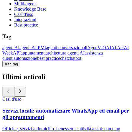
Multi-agent
Knowledge Base
Casi d'uso
Integrazioni
Best practice
Tag
agenti AI
agenti AI PMI
agenti conversazionali
AgenVIO
AI
AI Act
AI
Week
API
appuntamenti
architettura agenti AI
assistenza
clienti
automazione
best practice
chat
chatbot
Altri tag
Ultimi articoli
Casi d'uso
Servizi locali: automatizzare WhatsApp ed email per
gli appuntamenti
Officine, servizi a domicilio, benessere e attività a slot: come un