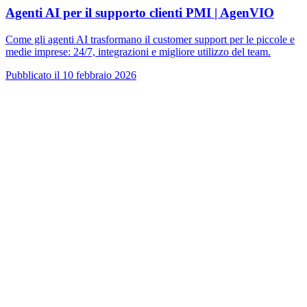
Agenti AI per il supporto clienti PMI | AgenVIO
Come gli agenti AI trasformano il customer support per le piccole e
medie imprese: 24/7, integrazioni e migliore utilizzo del team.
Pubblicato il
10 febbraio 2026
VIO
VIO
Agenti AI per il supporto clienti
Agenti AI per vendite e
qualificazione lead
Agenti AI per assistenza interna e knowledge
base
Agenti vocali e voicebot AI
Retail: commercio e assistenza
clienti con AI
Sanità: esperienza digitale del paziente
Agenti AI per
servizi professionali
Finance: esperienza clienti con Agente