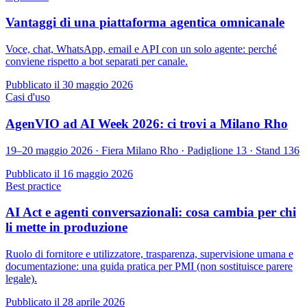
Vantaggi di una piattaforma agentica omnicanale
Voce, chat, WhatsApp, email e API con un solo agente: perché
conviene rispetto a bot separati per canale.
Pubblicato il
30 maggio 2026
Casi d'uso
AgenVIO ad AI Week 2026: ci trovi a Milano Rho
19–20 maggio 2026 · Fiera Milano Rho · Padiglione 13 · Stand 136
Pubblicato il
16 maggio 2026
Best practice
AI Act e agenti conversazionali: cosa cambia per chi
li mette in produzione
Ruolo di fornitore e utilizzatore, trasparenza, supervisione umana e
documentazione: una guida pratica per PMI (non sostituisce parere
legale).
Pubblicato il
28 aprile 2026