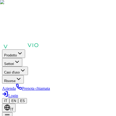
Prodotto
Settori
Casi d'uso
Risorse
Azienda
Prenota chiamata
Login
IT
EN
ES
IT