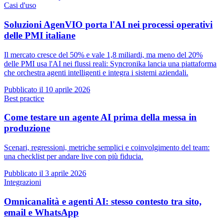
Casi d'uso
Soluzioni AgenVIO porta l'AI nei processi operativi
delle PMI italiane
Il mercato cresce del 50% e vale 1,8 miliardi, ma meno del 20%
delle PMI usa l'AI nei flussi reali: Syncronika lancia una piattaforma
che orchestra agenti intelligenti e integra i sistemi aziendali.
Pubblicato il
10 aprile 2026
Best practice
Come testare un agente AI prima della messa in
produzione
Scenari, regressioni, metriche semplici e coinvolgimento del team:
una checklist per andare live con più fiducia.
Pubblicato il
3 aprile 2026
Integrazioni
Omnicanalità e agenti AI: stesso contesto tra sito,
email e WhatsApp