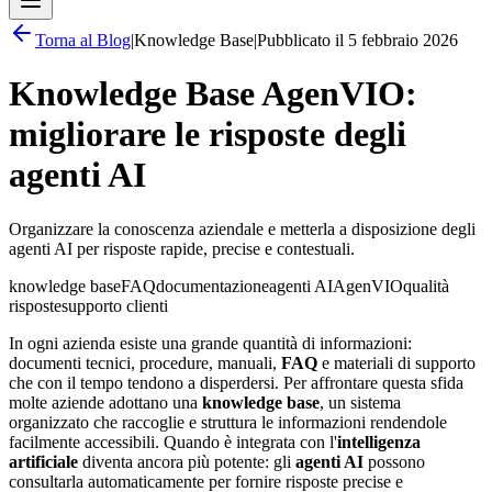
Torna al
Blog
|
Knowledge Base
|
Pubblicato il
5 febbraio 2026
Knowledge Base AgenVIO:
migliorare le risposte degli
agenti AI
Organizzare la conoscenza aziendale e metterla a disposizione degli
agenti AI per risposte rapide, precise e contestuali.
knowledge base
FAQ
documentazione
agenti AI
AgenVIO
qualità
risposte
supporto clienti
In ogni azienda esiste una grande quantità di informazioni:
documenti tecnici, procedure, manuali,
FAQ
e materiali di supporto
che con il tempo tendono a disperdersi. Per affrontare questa sfida
molte aziende adottano una
knowledge base
, un sistema
organizzato che raccoglie e struttura le informazioni rendendole
facilmente accessibili. Quando è integrata con l'
intelligenza
artificiale
diventa ancora più potente: gli
agenti AI
possono
consultarla automaticamente per fornire risposte precise e