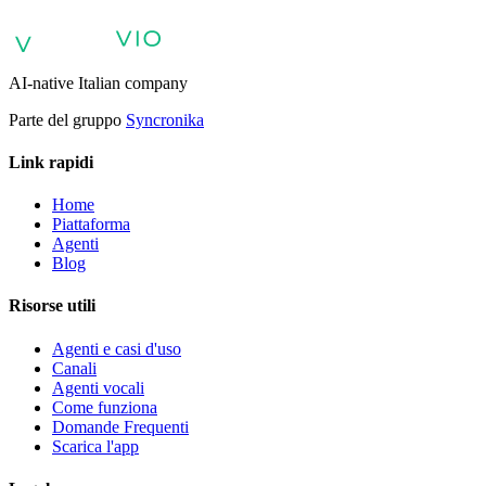
AI
Pubblica amministrazione: servizi con Agente AI
Energia e Servizi
Pubblici: Agenti AI per assistenza clienti
AI Automation per
Aziende
Agenti AI Aziendali
AI-native Italian company
Parte del gruppo
Syncronika
Link rapidi
Home
Piattaforma
Agenti
Blog
Risorse utili
Agenti e casi d'uso
Canali
Agenti vocali
Come funziona
Domande Frequenti
Scarica l'app