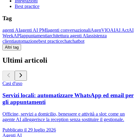
Integrazioni
Best practice
Tag
agenti AI
agenti AI PMI
agenti conversazionali
AgenVIO
AI
AI Act
AI
Week
API
appuntamenti
architettura agenti AI
assistenza
clienti
automazione
best practice
chat
chatbot
Altri tag
Ultimi articoli
Casi d'uso
Servizi locali: automatizzare WhatsApp ed email per
gli appuntamenti
Officine, servizi a domicilio, benessere e attività a slot: come un
agente AI alleggerisce la reception senza sostituire il gestionale.
Pubblicato il
29 luglio 2026
Agenti AI