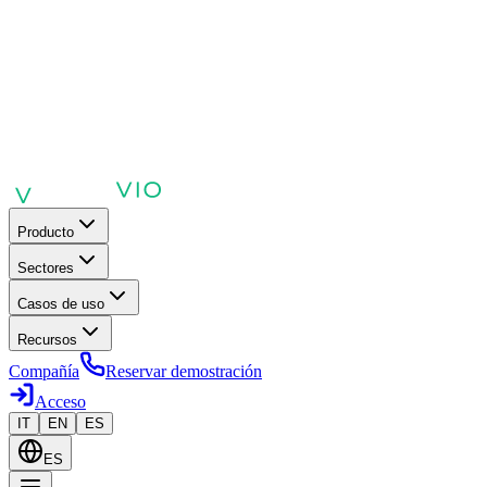
Producto
Sectores
Casos de uso
Recursos
Compañía
Reservar demostración
Acceso
IT
EN
ES
ES