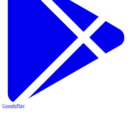
GooglePlay