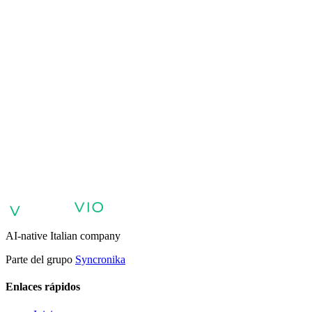
VIO
VIO
Agentes de IA para atención al cliente
Agentes de IA para ventas y
calificación de clientes potenciales
Agentes de IA para soporte
interno y base de conocimientos
Agentes de voz y voicebots con
IA
Retail: comercio y atención al cliente con IA
Atención sanitaria:
experiencia digital del paciente
Agentes de IA para servicios
profesionales
Finanzas: experiencia del cliente con AI Agent
Sector
público: servicios con AI Agent
Energía y servicios públicos: agentes
de IA para atención al cliente
Automatización de IA para
empresas
Agentes de IA empresarial
AI-native Italian company
Parte del grupo
Syncronika
Enlaces rápidos