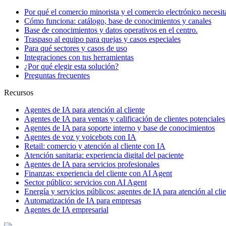
Por qué el comercio minorista y el comercio electrónico necesit
Cómo funciona: catálogo, base de conocimientos y canales
Base de conocimientos y datos operativos en el centro.
Traspaso al equipo para quejas y casos especiales
Para qué sectores y casos de uso
Integraciones con tus herramientas
¿Por qué elegir esta solución?
Preguntas frecuentes
Recursos
Agentes de IA para atención al cliente
Agentes de IA para ventas y calificación de clientes potenciales
Agentes de IA para soporte interno y base de conocimientos
Agentes de voz y voicebots con IA
Retail: comercio y atención al cliente con IA
Atención sanitaria: experiencia digital del paciente
Agentes de IA para servicios profesionales
Finanzas: experiencia del cliente con AI Agent
Sector público: servicios con AI Agent
Energía y servicios públicos: agentes de IA para atención al cli
Automatización de IA para empresas
Agentes de IA empresarial