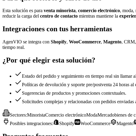
Esta solución es para
venta minorista
,
comercio electrónico
, moda, 
reducir la carga del
centro de contacto
mientras mantiene la
experien
Integraciones con tus herramientas
AgenVIO se integra con
Shopify
,
WooCommerce
,
Magento
, CRM, 
tiempo real.
¿Por qué elegir esta solución?
Estado del pedido y seguimiento en tiempo real sin llamar a
Políticas de devolución y soporte pre/postventa 24 horas al 
Sugerencias de productos y promociones contextuales.
Solicitudes complejas y relacionadas con pedidos enviadas 
Sectores
:
Minorista
Comercio electrónico
Moda
Mercado
bienes de 
Posibles integraciones
:
Shopify
WooCommerce
Magento