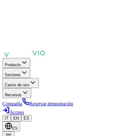
Producto
Sectores
Casos de uso
Recursos
Compañía
Reservar demostración
Acceso
IT
EN
ES
ES