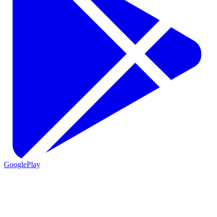
GooglePlay
VIO