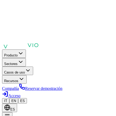
Producto
Sectores
Casos de uso
Recursos
Compañía
Reservar demostración
Acceso
IT
EN
ES
ES