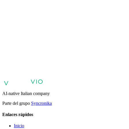
VIO
Agentes de IA para atención al cliente
Agentes de IA para ventas y
calificación de clientes potenciales
Agentes de IA para soporte
interno y base de conocimientos
Agentes de voz y voicebots con
IA
Retail: comercio y atención al cliente con IA
Atención sanitaria:
experiencia digital del paciente
Agentes de IA para servicios
profesionales
Finanzas: experiencia del cliente con AI Agent
Sector
público: servicios con AI Agent
Energía y servicios públicos: agentes
de IA para atención al cliente
Automatización de IA para
empresas
Agentes de IA empresarial
AI-native Italian company
Parte del grupo
Syncronika
Enlaces rápidos
Inicio