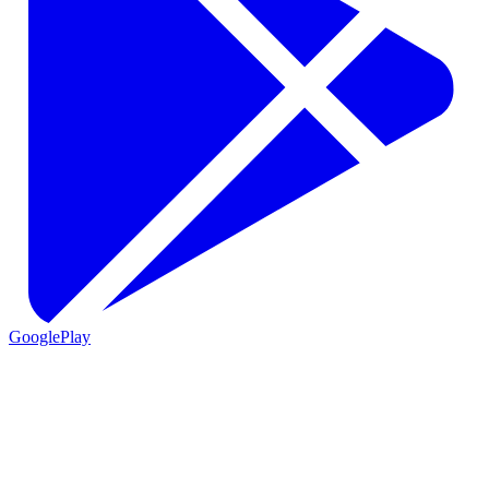
GooglePlay
VIO