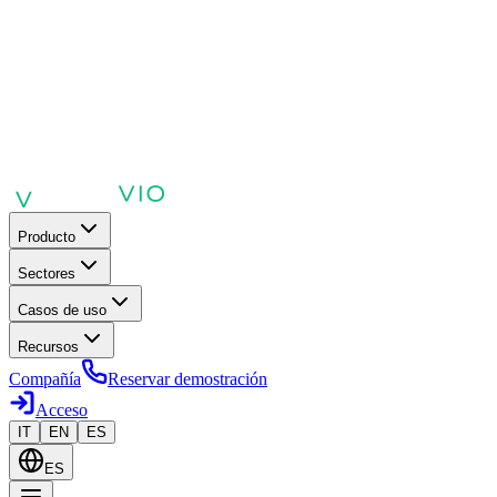
Producto
Sectores
Casos de uso
Recursos
Compañía
Reservar demostración
Acceso
IT
EN
ES
ES