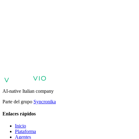
VIO
Agentes de IA para atención al cliente
Agentes de IA para ventas y
calificación de clientes potenciales
Agentes de IA para soporte
interno y base de conocimientos
Agentes de voz y voicebots con
IA
Retail: comercio y atención al cliente con IA
Atención sanitaria:
experiencia digital del paciente
Agentes de IA para servicios
profesionales
Finanzas: experiencia del cliente con AI Agent
Sector
público: servicios con AI Agent
Energía y servicios públicos: agentes
de IA para atención al cliente
Automatización de IA para
empresas
Agentes de IA empresarial
AI-native Italian company
Parte del grupo
Syncronika
Enlaces rápidos
Inicio
Plataforma
Agentes