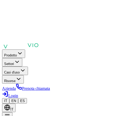
Prodotto
Settori
Casi d'uso
Risorse
Azienda
Prenota chiamata
Login
IT
EN
ES
IT