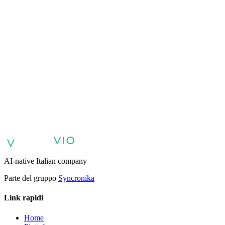
VIO
VIO
Agenti AI per il supporto clienti
Agenti AI per vendite e
qualificazione lead
Agenti AI per assistenza interna e knowledge
base
Agenti vocali e voicebot AI
Retail: commercio e assistenza
clienti con AI
Sanità: esperienza digitale del paziente
Agenti AI per
servizi professionali
Finance: esperienza clienti con Agente
AI
Pubblica amministrazione: servizi con Agente AI
Energia e Servizi
Pubblici: Agenti AI per assistenza clienti
AI Automation per
Aziende
Agenti AI Aziendali
AI-native Italian company
Parte del gruppo
Syncronika
Link rapidi
Home