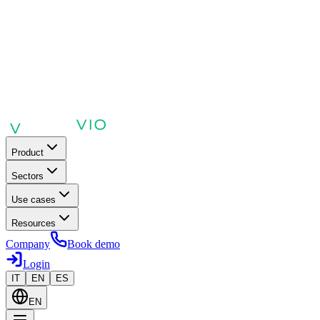
Product
Sectors
Use cases
Resources
Company
Book demo
Login
IT
EN
ES
EN