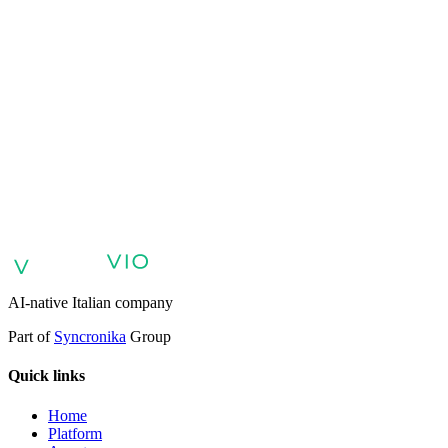
VIO
VIO
AI agents for customer support
AI agents for sales and lead
qualification
AI agents for internal support and knowledge base
AI
voice agents and voicebots
Retail: commerce and customer care with
AI
Healthcare: digital patient experience
AI agents for professional
services
Finance: client experience with AI Agent
Public sector:
services with AI Agent
Energy & Utilities: AI agents for customer
support
AI Automation for Enterprises
Enterprise AI Agents
AI-native Italian company
Part of
Syncronika
Group
Quick links
Home
Platform